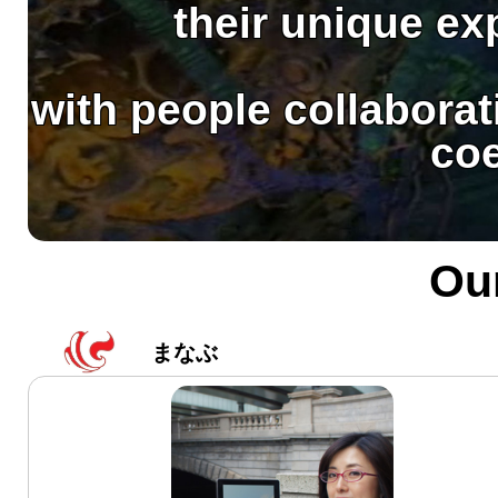
their unique ex
with people collabora
coe
Ou
まなぶ